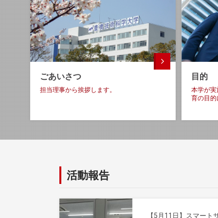
ごあいさつ
目的
担当理事から挨拶します
。
本学が実
育の目的
活動報告
【5月11日】スマート