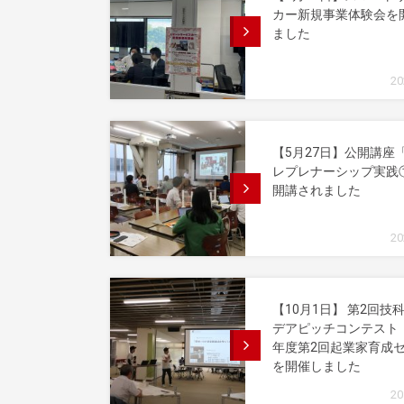
カー新規事業体験会を
ました
20
【5月27日】公開講座
レプレナーシップ実践
開講されました
20
【10月1日】 第2回技
デアピッチコンテスト・
年度第2回起業家育成
を開催しました
20