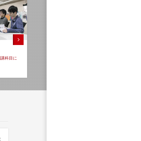
開講科目に
パ