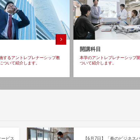
開講科目
施するアントレプレナーシップ教
本学のアントレプレナーシップ
について紹介します
。
ついて紹介します
。
サービス
【6月7日】「春のビジネス