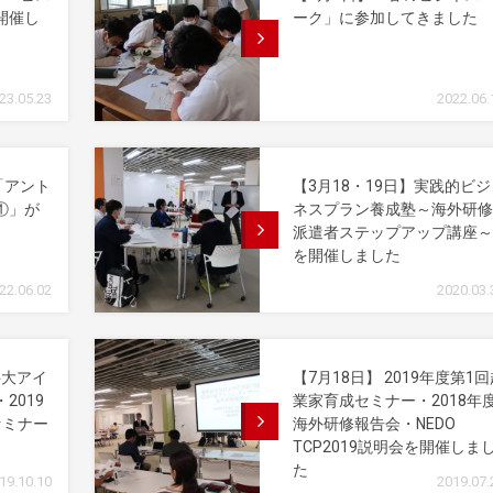
開催し
ーク」に参加してきました
23.05.23
2022.06.
「アント
【3月18・19日】実践的ビジ
①」が
ネスプラン養成塾～海外研修
派遣者ステップアップ講座～
を開催しました
22.06.02
2020.03.
科大アイ
【7月18日】 2019年度第1
2019
業家育成セミナー・2018年
セミナー
海外研修報告会・NEDO
TCP2019説明会を開催しま
た
19.10.10
2019.07.